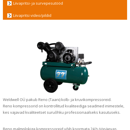
Liivapritsi- ja survepesutööd
Liivapritsi video/pildid
Weldwell OÜ pakub Reno (Taani) kolb- ja kruvikompressoreid.
Reno kompressorid on kontrollitud kvaliteediga seadmed inimestele,
kes vajavad kvaliteetset suruôhku professionaalseks kasutuseks.
Reno malmplokiga kompressoreid võib koormata 24 h ööpäevas.