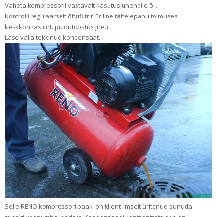
Vaheta kompressoril vastavalt kasutusjuhendile õli.
Kontrolli regulaarselt õhufiltrit. Eriline tähelepanu tolmuses
keskkonnas ( nt. puidutööstus jne.)
Lase välja tekkinud kondensaat.
Selle RENO kompressori paaki on klient ilmselt üritanud punuda
midagi veepumba laadset. Kondensaadi kontsentratsioon on