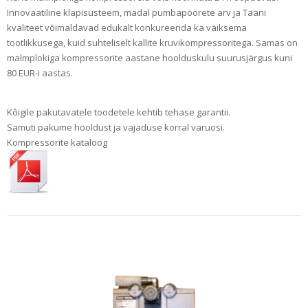
Innovaatiline klapisüsteem, madal pumbapöörete arv ja Taani
kvaliteet võimaldavad edukalt konkureerida ka väiksema
tootlikkusega, kuid suhteliselt kallite kruvikompressoritega. Samas on
malmplokiga kompressorite aastane hoolduskulu suurusjärgus kuni
80 EUR-i aastas.
Kôigile pakutavatele toodetele kehtib tehase garantii.
Samuti pakume hooldust ja vajaduse korral varuosi.
Kompressorite kataloog